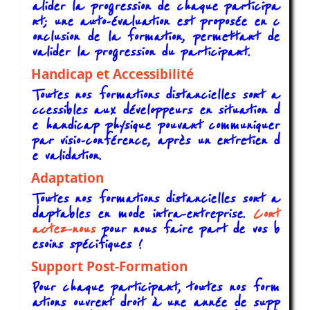
alider la progression de chaque participa
nt; une auto-évaluation est proposée en c
onclusion de la formation, permettant de
valider la progression du participant.
Handicap et Accessibilité
Toutes nos formations distancielles sont a
ccessibles aux développeurs en situation d
e handicap physique pouvant communiquer
par visio-conférence, après un entretien d
e validation.
Adaptation
Toutes nos formations distancielles sont a
daptables en mode intra-entreprise.
Cont
actez-nous
pour nous faire part de vos b
esoins spécifiques !
Support Post-Formation
Pour chaque participant, toutes nos form
ations ouvrent droit à une année de supp