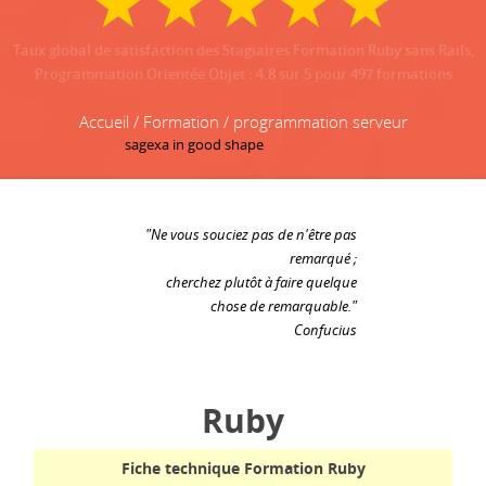
Taux global de satisfaction des Stagiaires Formation Ruby sans Rails,
Programmation Orientée Objet
:
4.8
sur
5
pour
497
formations
Accueil / Formation / programmation serveur
"Ne vous souciez pas de n'être pas
remarqué ;
cherchez plutôt à faire quelque
chose de remarquable."
Confucius
Ruby
Fiche technique Formation Ruby