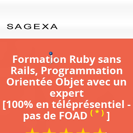
Formation Ruby sans
Rails, Programmation
Orientée Objet avec un
expert
[100% en téléprésentiel -
( * )
pas de FOAD
]