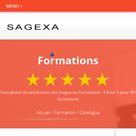
Formations
Taux global de satisfaction des Stagiaires Formations
:
4.8
sur
5
pour
497
formations
Accueil / Formation / Catalogue