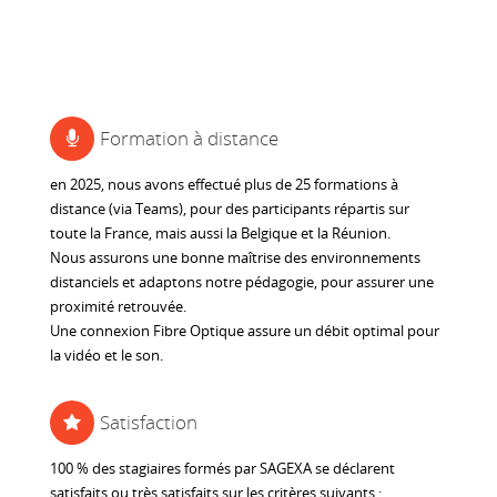
Devoteam
Invensense Movea
SNAO
Formation à distance
France
en 2025, nous avons effectué plus de 25 formations à
Collins Aerospace
BRED Banque
distance (via Teams), pour des participants répartis sur
Populaire
toute la France, mais aussi la Belgique et la Réunion.
Nous assurons une bonne maîtrise des environnements
distanciels et adaptons notre pédagogie, pour assurer une
proximité retrouvée.
Une connexion Fibre Optique assure un débit optimal pour
la vidéo et le son.
Satisfaction
100 % des stagiaires formés par SAGEXA se déclarent
satisfaits ou très satisfaits sur les critères suivants :