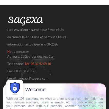
SAGEXA
La bienveillance numérique à vos côtés,
en Nouvelle-Aquitaine et partout ailleurs.
information actualisée le 7/08/2026
N
ous
contacter
Adresse:
St Georges des Agoûts
Téléphone:
Tél.: 05 32 92 09 16
Fax:
00 71 50 20 17
Email:
contact@sagexa.com
Welcome
With our 105
partners
, we wish to store and access information on
C
lients &
Témoignages
your devices (cookies, pixels in emails, etc.), combine and share
" Le stage s'est très bien déroulé, dans une bonne
your personal data with our partners, whether collected on this