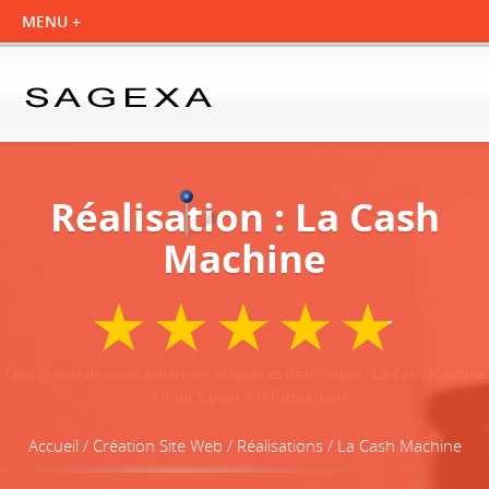
Réalisation : La Cash
Machine
Taux global de satisfaction des Stagiaires Réalisation : La Cash Machine
:
4.8
sur
5
pour
497
formations
Accueil / Création Site Web / Réalisations / La Cash Machine