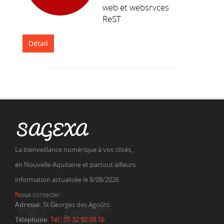
web et websrvces
ReST
Détail
SAGEXA
La bienveillance numérique à vos côtés,
en Nouvelle-Aquitaine et partout ailleurs.
information actualisée le 8/08/2026
N
ous
contacter
Adresse:
St Georges des Agoûts
Téléphone:
Tél.: 05 32 92 09 16