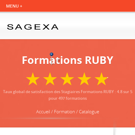
Formations RUBY
Taux global de satisfaction des Stagiaires Formations RUBY
:
4.8
sur
5
pour
497
formations
Accueil / Formation / Catalogue