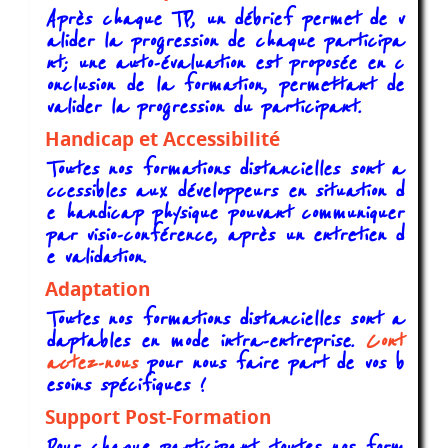
Après chaque TP, un débrief permet de v
alider la progression de chaque participa
nt; une auto-évaluation est proposée en c
onclusion de la formation, permettant de
valider la progression du participant.
Handicap et Accessibilité
Toutes nos formations distancielles sont a
ccessibles aux développeurs en situation d
e handicap physique pouvant communiquer
par visio-conférence, après un entretien d
e validation.
Adaptation
Toutes nos formations distancielles sont a
daptables en mode intra-entreprise.
Cont
actez-nous
pour nous faire part de vos b
esoins spécifiques !
Support Post-Formation
Pour chaque participant, toutes nos form