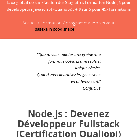
Taux global de satisfaction des Stagiaires Formation Node.JS pour
développeurs javascript (Qualiopi)
:
4.8
sur
5
pour
497
formations
Accueil / Formation / programmation serveur
"Quand vous plantez une graine une
fois, vous obtenez une seule et
unique récolte.
Quand vous instruisez les gens, vous
en obtenez cent."
Confucius
Node.js : Devenez
Développeur Fullstack
(Certification Qualiopi)