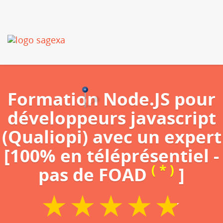
Formation Node.JS pour
développeurs javascript
(Qualiopi) avec un expert
[100% en téléprésentiel -
( * )
pas de FOAD
]