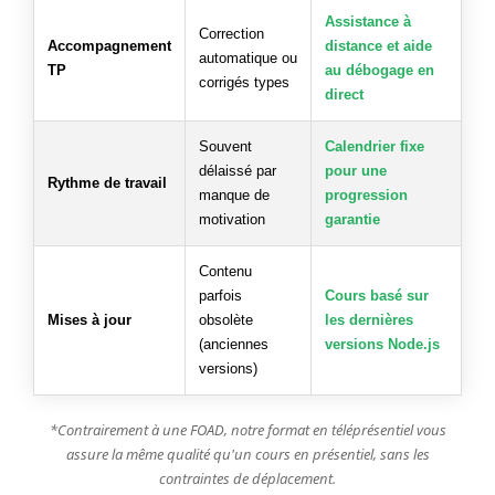
Assistance à
Correction
Accompagnement
distance et aide
automatique ou
TP
au débogage en
corrigés types
direct
Souvent
Calendrier fixe
délaissé par
pour une
Rythme de travail
manque de
progression
motivation
garantie
Contenu
parfois
Cours basé sur
Mises à jour
obsolète
les dernières
(anciennes
versions Node.js
versions)
*Contrairement à une FOAD, notre format en téléprésentiel vous
assure la même qualité qu'un cours en présentiel, sans les
contraintes de déplacement.