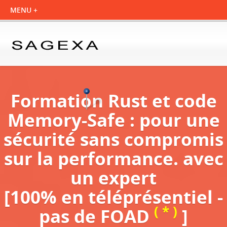
Formation Rust et code
Memory-Safe : pour une
sécurité sans compromis
sur la performance. avec
un expert
[100% en téléprésentiel -
( * )
pas de FOAD
]