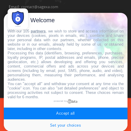
Email:
contact@sagexa.com
Welcome
With our 105
partners
, we wish to store and access information on
C
lients &
Témoignages
your devices (cookies, pixels in emails, etc.), combine and share
" Le stage s'est très bien déroulé, dans une bonne
your personal data with our partners, whether collected on this
website or in our emails, already held by some of us, or obtained
ambiance, et bien mené par le formateur.
"
later, including in other contexts.
E.P., DRASS Caen
Processing this data (identifiers, browsing, preferences, purchases,
A
ctivateur
France Num
loyalty programs, IP, postal addresses and emails, phone, precise
geolocation, etc.) allows developing and offering you services,
content, commercial offers and ads across your devices and
screens (including by email, post, SMS, phone, audio, and video),
personalising them, measuring their performance, and analysing
audiences.
You can "accept all" and withdraw your consent at any time via the
"cookie" icon
. You can also "set detailed preferences" and object to
processing activities not subject to consent. These choices remain
valid for 6 months.
powered by
© Sagexa.com
Accept all
DÉVELOPPEUR
FORMATION SERVEUR
TARIFS
CONTACT
Set your choices
MENTIONS LÉGALES