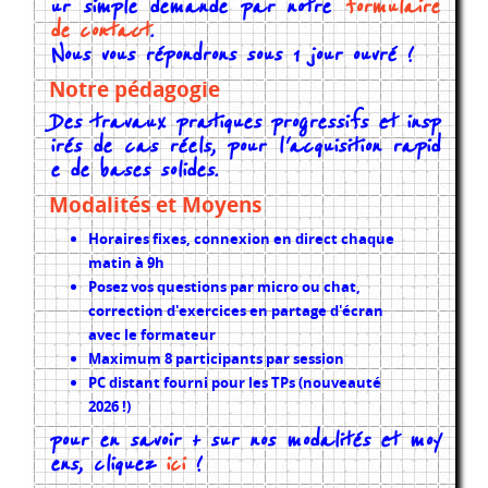
ur simple demande par notre
formulaire
de contact
.
Nous vous répondrons sous 1 jour ouvré !
Notre pédagogie
Des travaux pratiques progressifs et insp
irés de cas réels, pour l'acquisition rapid
e de bases solides.
Modalités et Moyens
Horaires fixes, connexion en direct chaque
matin à 9h
Posez vos questions par micro ou chat,
correction d'exercices en partage d'écran
avec le formateur
Maximum 8 participants par session
PC distant fourni pour les TPs (nouveauté
2026 !)
pour en savoir + sur nos modalités et moy
ens, cliquez
ici
!