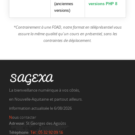
(anciennes
versions PHP 8
versions)
*Contrairement à une FOAD, notre format en téléprésentiel vous
assure la même qualité qu'un cours en présentiel, sans les
contraintes de déplacement.
SAGEXA
La bienveillance numérique à vos côtés,
en Nouvelle-Aquitaine et partout ailleurs.
information actualisée le 6/08/2026
N
ous
contacter
Adresse:
St Georges des Agoûts
Téléphone:
Tél.: 05 32 92 09 16