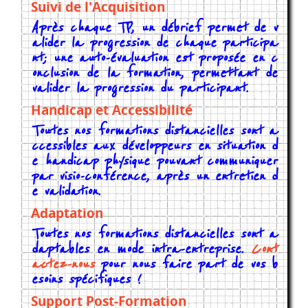
Suivi de l'Acquisition
Après chaque TP, un débrief permet de v
alider la progression de chaque participa
nt; une auto-évaluation est proposée en c
onclusion de la formation, permettant de
valider la progression du participant.
Handicap et Accessibilité
Toutes nos formations distancielles sont a
ccessibles aux développeurs en situation d
e handicap physique pouvant communiquer
par visio-conférence, après un entretien d
e validation.
Adaptation
Toutes nos formations distancielles sont a
daptables en mode intra-entreprise.
Cont
actez-nous
pour nous faire part de vos b
esoins spécifiques !
Support Post-Formation