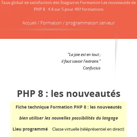
Taux global de satisfaction des Stagiaires Formation Les nouveautés de
PHP 8
:
4.8
sur
5
pour
497
formations
Accueil / Formation / programmation serveur
"La joie est en tout ;
il faut savoir l'extraire."
Confucius
PHP 8 : les nouveautés
Fiche technique Formation PHP 8 : les nouveautés
bien utiliser les nouvelles possibilités du langage
Lieu programmé
Classe virtuelle (téléprésentiel en direct)