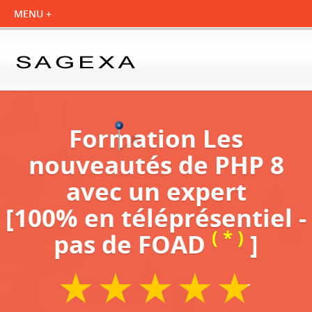
Formation Les
nouveautés de PHP 8
avec un expert
[100% en téléprésentiel -
( * )
pas de FOAD
]