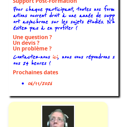
Support Post-Formation
Pour chaque participant, toutes nos form
ations ouvrent droit à une année de supp
ort asynchrone sur les sujets étudiés. N'h
ésitez pas à en profiter !
Une question ?
Un devis ?
Un problème ?
Contactez-nous
ici
, nous vous répondrons s
ous 24 heures !
Prochaines dates
06/11/2026