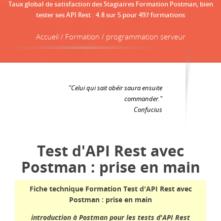
Taux global de satisfaction des Stagiaires Formation Postman, bien
tester ses API Rest
:
4.8
sur
5
pour
497
formations
Accueil / Formation / programmation serveur
"Celui qui sait obéir saura ensuite
commander."
Confucius
Test d'API Rest avec
Postman : prise en main
Fiche technique Formation Test d'API Rest avec
Postman : prise en main
introduction à Postman pour les tests d'API Rest