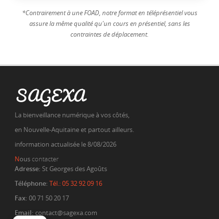
*Contrairement à une FOAD, notre format en téléprésentiel vous
assure la même qualité qu'un cours en présentiel, sans les
contraintes de déplacement.
SAGEXA
La bienveillance numérique à vos côtés,
en Nouvelle-Aquitaine et partout ailleurs.
information actualisée le 8/08/2026
N
ous
contacter
Adresse:
St Georges des Agoûts
Téléphone:
Tél.: 05 32 92 09 16
Fax:
00 71 50 20 17
Email:
contact@sagexa.com