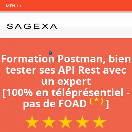
Formation Postman, bien
tester ses API Rest avec
un expert
[100% en téléprésentiel -
( * )
pas de FOAD
]