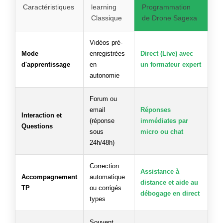
Caractéristiques
learning
Programmation
Classique
de Drone Sagexa
Vidéos pré-
Mode
enregistrées
Direct (Live) avec
d'apprentissage
en
un formateur expert
autonomie
Forum ou
email
Réponses
Interaction et
(réponse
immédiates par
Questions
sous
micro ou chat
24h/48h)
Correction
Assistance à
Accompagnement
automatique
distance et aide au
TP
ou corrigés
débogage en direct
types
Souvent