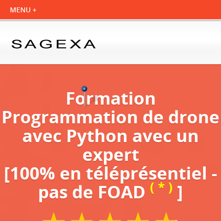
Formation
Programmation de drone
avec Python avec un
expert
[100% en téléprésentiel -
( * )
pas de FOAD
]