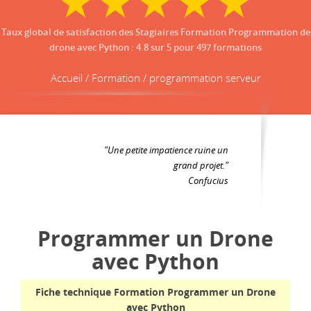
Taux global de satisfaction des Stagiaires Formation Programmation de
drone avec Python
:
4.8
sur
5
pour
497
formations
Accueil / Formation / programmation serveur
"Une petite impatience ruine un
grand projet."
Confucius
Programmer un Drone
avec Python
Fiche technique Formation Programmer un Drone
avec Python