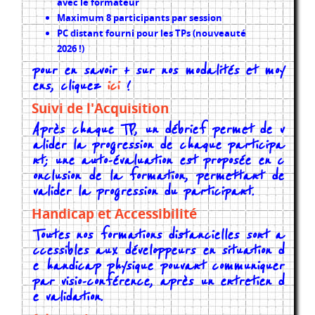
avec le formateur
Maximum 8 participants par session
PC distant fourni pour les TPs (nouveauté
2026 !)
pour en savoir + sur nos modalités et moy
ens, cliquez
ici
!
Suivi de l'Acquisition
Après chaque TP, un débrief permet de v
alider la progression de chaque participa
nt; une auto-évaluation est proposée en c
onclusion de la formation, permettant de
valider la progression du participant.
Handicap et Accessibilité
Toutes nos formations distancielles sont a
ccessibles aux développeurs en situation d
e handicap physique pouvant communiquer
par visio-conférence, après un entretien d
e validation.