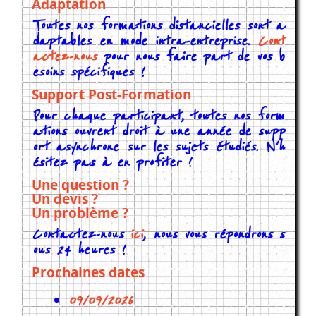
Adaptation
Toutes nos formations distancielles sont a
daptables en mode intra-entreprise.
Cont
actez-nous
pour nous faire part de vos b
esoins spécifiques !
Support Post-Formation
Pour chaque participant, toutes nos form
ations ouvrent droit à une année de supp
ort asynchrone sur les sujets étudiés. N'h
ésitez pas à en profiter !
Une question ?
Un devis ?
Un problème ?
Contactez-nous
ici
, nous vous répondrons s
ous 24 heures !
Prochaines dates
09/09/2026