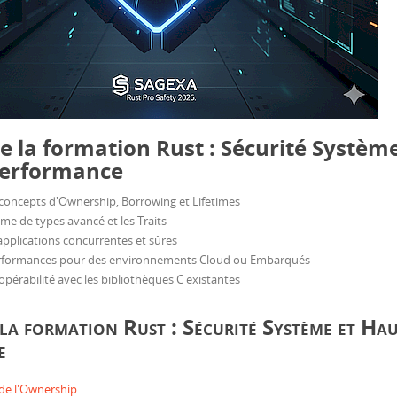
de la formation Rust : Sécurité Systèm
Performance
concepts d'Ownership, Borrowing et Lifetimes
ème de types avancé et les Traits
pplications concurrentes et sûres
erformances pour des environnements Cloud ou Embarqués
opérabilité avec les bibliothèques C existantes
la formation Rust : Sécurité Système et Ha
e
de l'Ownership