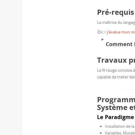
Pré-requis
La maîtrise du langag
😊👉
j'évalue mon ni
Comment bi
Travaux pr
Le fil rouge consiste
capable de traiter de
Programme 
Système e
Le Paradigme
Installation de l
Variables, Mutab