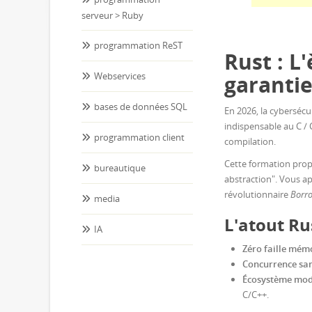
serveur > Ruby
programmation ReST
Rust : L
Webservices
garanti
bases de données SQL
En 2026, la cybersécu
indispensable au C / 
programmation client
compilation.
Cette formation pro
bureautique
abstraction". Vous ap
révolutionnaire
Borr
media
L'atout R
IA
Zéro faille mémo
Concurrence san
Écosystème mod
C/C++.