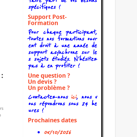
faire part de vos besoins
spécifiques !
Support Post-
Formation
Pour chaque participant,
toutes nos formations ouvr
ent droit à une année de
support asynchrone sur le
s sujets étudiés. N'hésitez
pas à en profiter !
:
Une question ?
Un devis ?
Un problème ?
Contactez-nous
ici
, nous v
ous répondrons sous 24 he
rs
ures !
e
Prochaines dates
05/10/2026