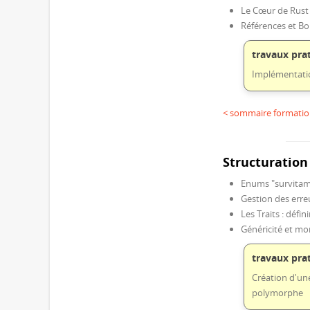
Le Cœur de Rust
Références et Bor
travaux pra
Implémentatio
< sommaire formation
Structuration
Enums "survitam
Gestion des erreu
Les Traits : déf
Généricité et m
travaux pra
Création d'un
polymorphe