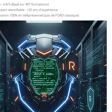
 : 4.8/5 (Basé sur 497 formations)
xpert identifiable : +20 ans d'expérience
mation 100% en téléprésentiel (pas de FOAD classique)