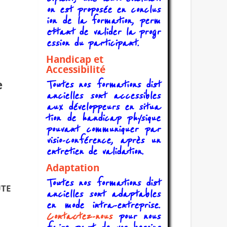
on est proposée en conclus
ion de la formation, perm
ettant de valider la progr
ession du participant.
Handicap et
Accessibilité
e
Toutes nos formations dist
ancielles sont accessibles
aux développeurs en situa
tion de handicap physique
pouvant communiquer par
visio-conférence, après un
entretien de validation.
Adaptation
Toutes nos formations dist
ute
ancielles sont adaptables
en mode intra-entreprise.
Contactez-nous
pour nous