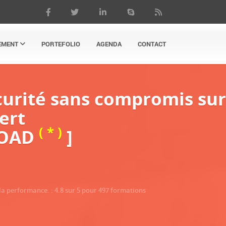
EMENT
PORTEFOLIO
AGENDA
CONTACT
curité sans compromis sur
ert
( * )
 FOAD
]
 la performance.
:
4.8
sur
5
pour
497
formations