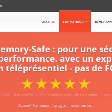
om
ACCUEIL
FORMATIONS
DÉVELOPP
emory-Safe : pour une sé
 performance. avec un exp
n téléprésentiel - pas de
rmation Rust et code Memory-Safe : pour une sécurité sans compromis sur
Accueil / Formation / programmation serveur