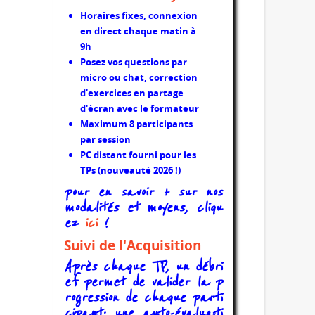
Horaires fixes, connexion
en direct chaque matin à
9h
Posez vos questions par
micro ou chat, correction
d'exercices en partage
d'écran avec le formateur
Maximum 8 participants
par session
PC distant fourni pour les
TPs (nouveauté 2026 !)
pour en savoir + sur nos
modalités et moyens, cliqu
ez
ici
!
Suivi de l'Acquisition
Après chaque TP, un débri
ef permet de valider la p
rogression de chaque parti
cipant; une auto-évaluati