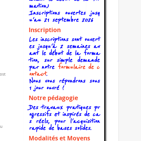
mation)
Inscriptions ouvertes jusq
u'au 21 septembre 2026
Inscription
Les inscriptions sont ouvert
es jusqu'à 2 semaines av
ant le début de la forma
tion, sur simple demande
par notre
formulaire de c
ontact
.
ost
Nous vous répondrons sous
1 jour ouvré !
Notre pédagogie
Des travaux pratiques pr
ogressifs et inspirés de ca
s réels, pour l'acquisition
du
rapide de bases solides.
Modalités et Moyens