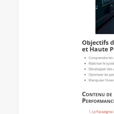
Objectifs 
et Haute 
Comprendre les 
Maîtriser le syst
Développer des a
Optimiser les p
Manipuler l'inter
Contenu de 
Performanc
Le Paradigme 