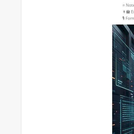
⭐ Note
👨‍🏫 E
🎙 For