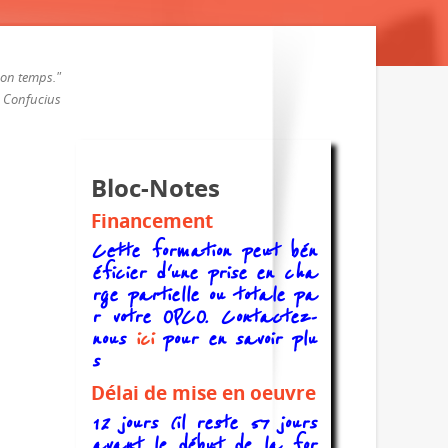
 son temps."
Confucius
Bloc-Notes
Financement
Cette formation peut bén
éficier d'une prise en cha
rge partielle ou totale pa
r votre OPCO. Contactez-
nous
ici
pour en savoir plu
s
Délai de mise en oeuvre
12 jours (il reste 57 jours
avant le début de la for