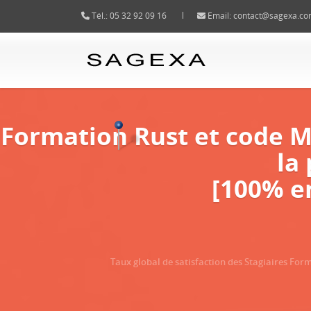
Tél.: 05 32 92 09 16
Email:
contact@sagexa.c
Formation Rust et code M
la
[100% e
Taux global de satisfaction des Stagiaires Fo