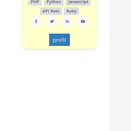
PHP
Python
Javascript
API Rest
Ruby
profil