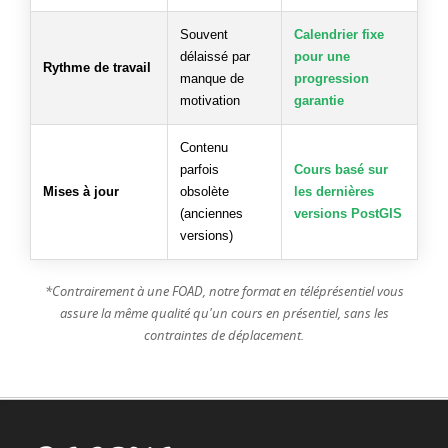
Souvent
Calendrier fixe
délaissé par
pour une
Rythme de travail
manque de
progression
motivation
garantie
Contenu
parfois
Cours basé sur
Mises à jour
obsolète
les dernières
(anciennes
versions PostGIS
versions)
*Contrairement à une FOAD, notre format en téléprésentiel vous
assure la même qualité qu'un cours en présentiel, sans les
contraintes de déplacement.