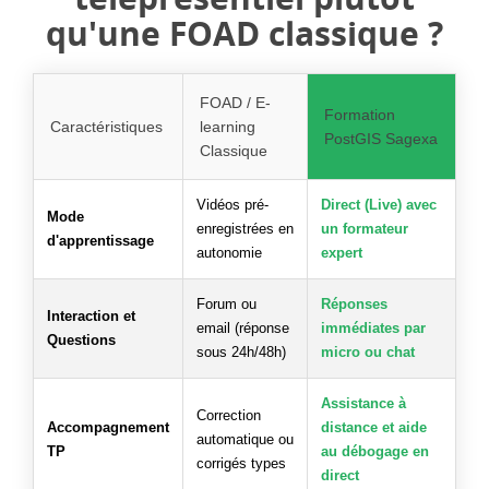
qu'une FOAD classique ?
FOAD / E-
Formation
Caractéristiques
learning
PostGIS Sagexa
Classique
Vidéos pré-
Direct (Live) avec
Mode
enregistrées en
un formateur
d'apprentissage
autonomie
expert
Forum ou
Réponses
Interaction et
email (réponse
immédiates par
Questions
sous 24h/48h)
micro ou chat
Assistance à
Correction
Accompagnement
distance et aide
automatique ou
TP
au débogage en
corrigés types
direct