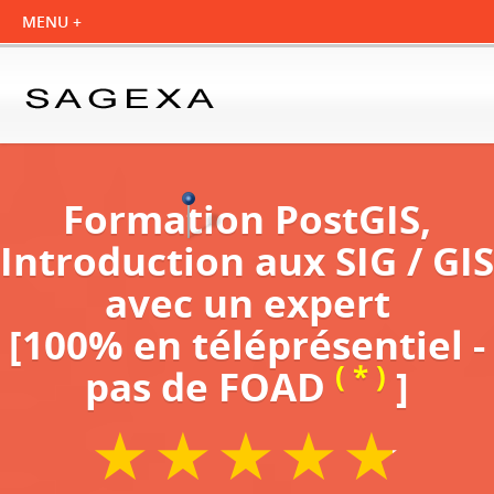
Formation PostGIS,
Introduction aux SIG / GIS
avec un expert
[100% en téléprésentiel -
( * )
pas de FOAD
]