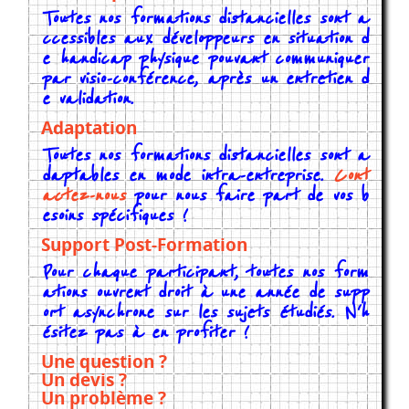
Toutes nos formations distancielles sont a
ccessibles aux développeurs en situation d
e handicap physique pouvant communiquer
par visio-conférence, après un entretien d
e validation.
Adaptation
Toutes nos formations distancielles sont a
daptables en mode intra-entreprise.
Cont
actez-nous
pour nous faire part de vos b
esoins spécifiques !
Support Post-Formation
Pour chaque participant, toutes nos form
ations ouvrent droit à une année de supp
ort asynchrone sur les sujets étudiés. N'h
ésitez pas à en profiter !
Une question ?
Un devis ?
Un problème ?