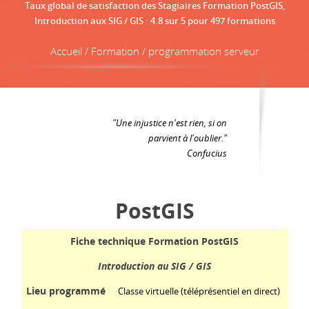
Taux global de satisfaction des Stagiaires Formation PostGIS,
Introduction aux SIG / GIS
:
4.8
sur
5
pour
497
formations
Accueil / Formation / programmation serveur
"Une injustice n'est rien, si on
parvient à l'oublier."
Confucius
PostGIS
Fiche technique Formation PostGIS
Introduction au SIG / GIS
Lieu programmé
Classe virtuelle (téléprésentiel en direct)