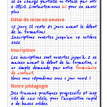
se en charge partielle ou totale par votr
e OPCO. Contactez-nous
ici
pour en savoir
plus
Délai de mise en oeuvre
12 jours (il reste 81 jours avant le début
de la formation)
Inscriptions ouvertes jusqu'au 14 octobre
2026
Inscription
Les inscriptions sont ouvertes jusqu'à 2 se
maines avant le début de la formation, s
ur simple demande par notre
formulaire
de contact
.
Nous vous répondrons sous 1 jour ouvré !
Notre pédagogie
Des travaux pratiques progressifs et insp
irés de cas réels, pour l'acquisition rapid
e de bases solides.