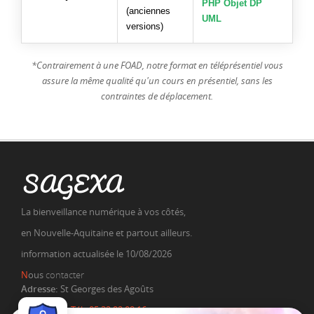
PHP Objet DP
(anciennes
UML
versions)
*Contrairement à une FOAD, notre format en téléprésentiel vous
assure la même qualité qu'un cours en présentiel, sans les
contraintes de déplacement.
SAGEXA
La bienveillance numérique à vos côtés,
en Nouvelle-Aquitaine et partout ailleurs.
information actualisée le 10/08/2026
N
ous
contacter
Adresse:
St Georges des Agoûts
Téléphone:
Tél.: 05 32 92 09 16