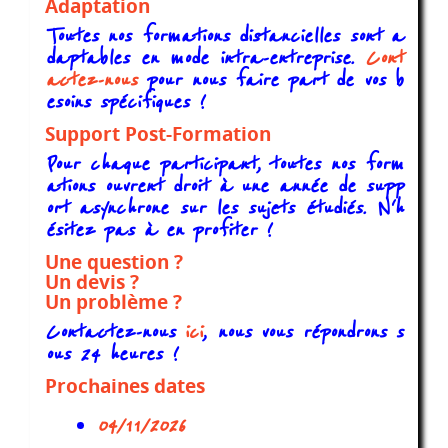
Adaptation
Toutes nos formations distancielles sont a
daptables en mode intra-entreprise.
Cont
actez-nous
pour nous faire part de vos b
esoins spécifiques !
Support Post-Formation
Pour chaque participant, toutes nos form
ations ouvrent droit à une année de supp
ort asynchrone sur les sujets étudiés. N'h
ésitez pas à en profiter !
Une question ?
Un devis ?
Un problème ?
Contactez-nous
ici
, nous vous répondrons s
ous 24 heures !
Prochaines dates
04/11/2026