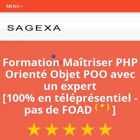
Formation Maîtriser PHP
Orienté Objet POO avec
un expert
[100% en téléprésentiel -
( * )
pas de FOAD
]