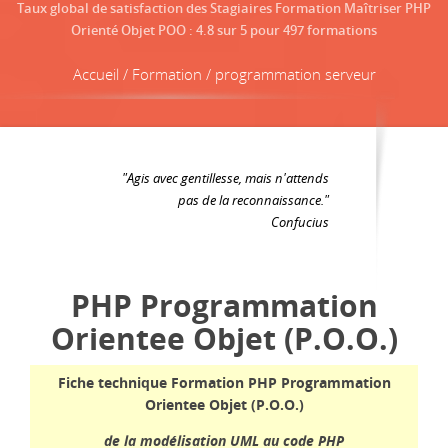
Taux global de satisfaction des Stagiaires Formation Maîtriser PHP
Orienté Objet POO
:
4.8
sur
5
pour
497
formations
Accueil / Formation / programmation serveur
"Agis avec gentillesse, mais n'attends
pas de la reconnaissance."
Confucius
PHP Programmation
Orientee Objet (P.O.O.)
Fiche technique Formation PHP Programmation
Orientee Objet (P.O.O.)
de la modélisation UML au code PHP