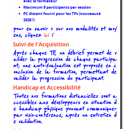
avec le formateur
Maximum 8 participants par session
PC distant fourni pour les TPs (nouveauté
2026 !)
pour en savoir + sur nos modalités et moy
ens, cliquez
ici
!
Suivi de l'Acquisition
Après chaque TP, un débrief permet de v
alider la progression de chaque participa
nt; une auto-évaluation est proposée en c
onclusion de la formation, permettant de
valider la progression du participant.
Handicap et Accessibilité
Toutes nos formations distancielles sont a
ccessibles aux développeurs en situation d
e handicap physique pouvant communiquer
par visio-conférence, après un entretien d
e validation.