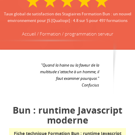
Taux global de satisfaction des Stagiaires Formation Bun : un nouvel
environnement pour JS [Qualiopi]
:
4.8
sur
5
pour
497
formations
Accueil / Formation / programmation serveur
"Quand la haine ou la faveur de la
multitude s'attache à un homme, il
faut examiner pourquoi."
Confucius
Bun : runtime Javascript
moderne
Fiche technique Formation Bun : runtime Javascript