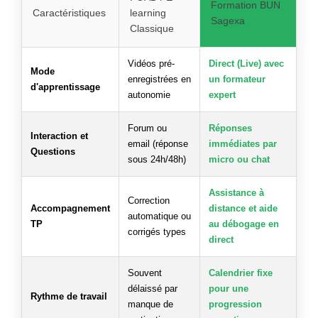
Formation BUN
Caractéristiques
learning
Sagexa
Classique
Vidéos pré-
Direct (Live) avec
Mode
enregistrées en
un formateur
d'apprentissage
autonomie
expert
Forum ou
Réponses
Interaction et
email (réponse
immédiates par
Questions
sous 24h/48h)
micro ou chat
Assistance à
Correction
Accompagnement
distance et aide
automatique ou
TP
au débogage en
corrigés types
direct
Souvent
Calendrier fixe
délaissé par
pour une
Rythme de travail
manque de
progression