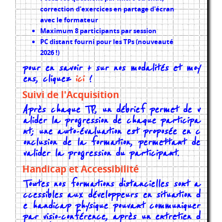
correction d'exercices en partage d'écran
avec le formateur
Maximum 8 participants par session
PC distant fourni pour les TPs (nouveauté
2026 !)
pour en savoir + sur nos modalités et moy
ens, cliquez
ici
!
Suivi de l'Acquisition
Après chaque TP, un débrief permet de v
alider la progression de chaque participa
nt; une auto-évaluation est proposée en c
onclusion de la formation, permettant de
valider la progression du participant.
Handicap et Accessibilité
Toutes nos formations distancielles sont a
ccessibles aux développeurs en situation d
e handicap physique pouvant communiquer
par visio-conférence, après un entretien d