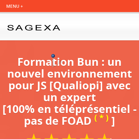
Formation Bun : un
nouvel environnement
pour JS [Qualiopi] avec
un expert
[100% en téléprésentiel -
( * )
pas de FOAD
]