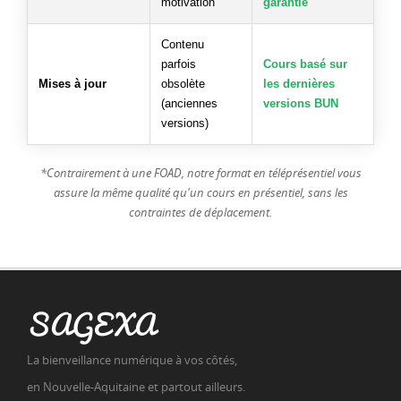
motivation
garantie
Contenu
parfois
Cours basé sur
Mises à jour
obsolète
les dernières
(anciennes
versions BUN
versions)
*Contrairement à une FOAD, notre format en téléprésentiel vous
assure la même qualité qu'un cours en présentiel, sans les
contraintes de déplacement.
SAGEXA
La bienveillance numérique à vos côtés,
en Nouvelle-Aquitaine et partout ailleurs.