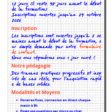
12 jours (il reste 98 jours avant le début
de la formation)
Inscriptions ouvertes jusqu'au 29 octobre
2026
Inscription
Les inscriptions sont ouvertes jusqu'à 2 se
maines avant le début de la formation, s
ur simple demande par notre
formulaire
de contact
.
Nous vous répondrons sous 1 jour ouvré !
Notre pédagogie
Des travaux pratiques progressifs et insp
irés de cas réels, pour l'acquisition rapid
e de bases solides.
Modalités et Moyens
Horaires fixes, connexion en direct chaque
matin à 9h
Posez vos questions par micro ou chat,