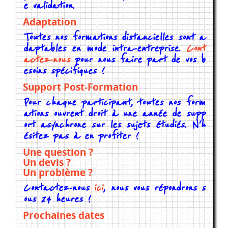
e validation.
Adaptation
Toutes nos formations distancielles sont a
daptables en mode intra-entreprise.
Cont
actez-nous
pour nous faire part de vos b
esoins spécifiques !
Support Post-Formation
Pour chaque participant, toutes nos form
ations ouvrent droit à une année de supp
ort asynchrone sur les sujets étudiés. N'h
ésitez pas à en profiter !
Une question ?
Un devis ?
Un problème ?
Contactez-nous
ici
, nous vous répondrons s
ous 24 heures !
Prochaines dates